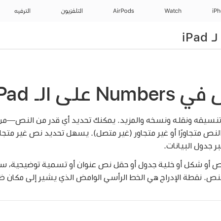
iP
Watch
AirPods
التلفزيون
الترفيه
لى الـ iPad
نسيقه ونقله ونسخه والمزيد. يمكنك تحديد أي قدر من النص—من 
نص متجاورًا أو غير متجاور (غير متصل). يسهل تحديد نص غير متجاو
 جدول البيانات.
 أو شكل أو خلية جدول أو حقل نص عنوان أو تسمية توضيحية، ستح
نص. نقطة الإدراج هي الخط الرأسي الوامض الذي يشير إلى مكان ظ