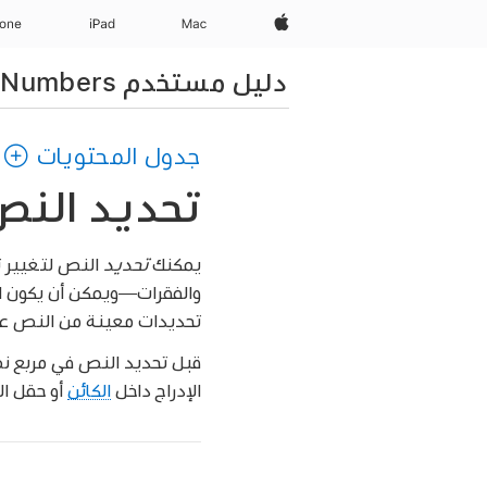
Apple‏
Mac
iPad‏
hone
دليل مستخدم Numbers لـ iPad
جدول المحتويات
تحديد النص في Numbers ع
يمكنك
تحديد
النص لتغيير ت
والفقرات—ويمكن أن يكون ال
تحديدات معينة من النص عبر
قبل تحديد النص في مربع نص
الإدراج داخل
الكائن
أو حقل ال