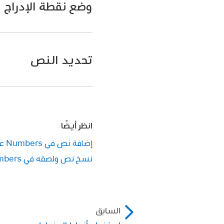
وضع نقطة الإدراج
ملاحظة:
تحديد النص
انتقل إلى تطبيق Numbers
انتقل إلى تطبيق Numbers
افتح جدول بيانات في عر
افتح جدول بيانات، ثم ق
وضع نقطة الإدراج:
انظر أيضًا
تحديد كلمة:
اضغط 
الكائن يحتوي على 
إضافة نص في Numbers على الـ iPad
تحديد فقرة:
اضغط 
نسخ نص ولصقه في Numbers على الـ iPad
تغيير موضع نقطة ال
المفاتيح، ثم ارفع 
تحديد نطاق النص:
ملاحظة:
تحديد نص غير متجا
السابق
غير المتجاورة باس