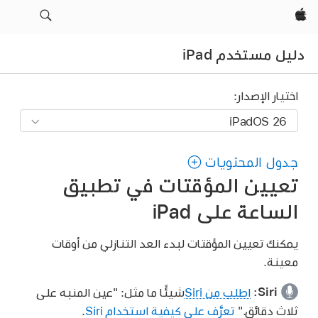
Apple‏
دليل مستخدم iPad
اختيار الإصدار:
جدول المحتويات
تعيين المؤقتات في تطبيق
الساعة على iPad
يمكنك تعيين المؤقتات لبدء العد التنازلي من أوقات
معينة.
Siri:
اطلب من Siri
شيئًا ما مثل:
"عين المنبه على
ثلاث دقائق."
تعرَّف على كيفية استخدام Siri
.