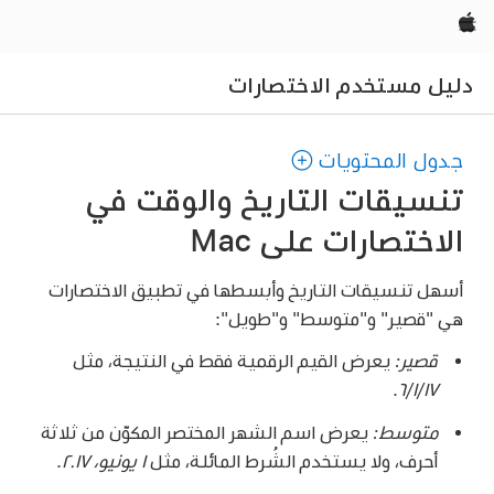
Apple‏
دليل مستخدم الاختصارات
جدول المحتويات
تنسيقات التاريخ والوقت في
الاختصارات على Mac
أسهل تنسيقات التاريخ وأبسطها في تطبيق الاختصارات
هي "قصير" و"متوسط" و"طويل":
قصير:
يعرض القيم الرقمية فقط في النتيجة، مثل
.
٦/١/١٧
متوسط:
يعرض اسم الشهر المختصر المكوّن من ثلاثة
أحرف، ولا يستخدم الشُرط المائلة، مثل
١ يونيو، ٢٠١٧
.