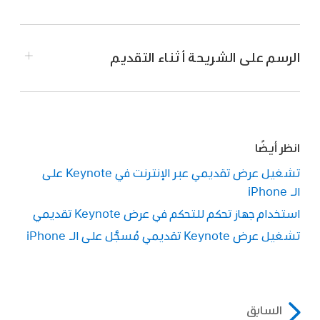
انتقل إلى تطبيق Keynote
على iPhone.
افتح العرض التقديمي المراد تشغيله.
الرسم على الشريحة أثناء التقديم
في
متصفح الشرائح
، اضغط لتحديد الشريحة التي
ترغب في البدء بها، ثم اضغط على
.
للتقدم خلال العرض التقديمي، قم بأي مما يلي:
انظر أيضًا
الانتقال إلى الشريحة التالية:
اضغط على
تشغيل عرض تقديمي عبر الإنترنت في Keynote على
الشريحة.
الـ iPhone
الرجوع بمقدار شريحة أو إعادة تعيين الأبنية على
استخدام جهاز تحكم للتحكم في عرض Keynote تقديمي
الشريحة:
قم بالتحريك إلى اليمين. تجنب لمس
تشغيل عرض Keynote تقديمي مُسجَّل على الـ iPhone
الحافة اليسرى من الشاشة أثناء التحريك حتى لا
يظهر متصفح الشرائح.
الانتقال السريع إلى شريحة مختلفة:
اضغط على
السابق