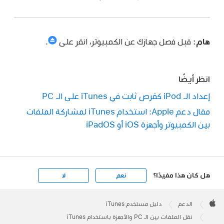
هام:
قبل فصل جهازك عن الكمبيوتر، انقر على
.
انظر أيضًا
إعداد الـ iPod كقرص ثابت في iTunes على الـ PC
مقال دعم Apple: استخدام iTunes لمشاركة الملفات
بين الكمبيوتر وأجهزة iOS أو iPadOS
هل كان هذا مفيدًا؟
نعم
لا
Apple
Footer

الدعم
دليل مستخدم iTunes
Apple
نقل الملفات بين الـ PC والأجهزة باستخدام iTunes