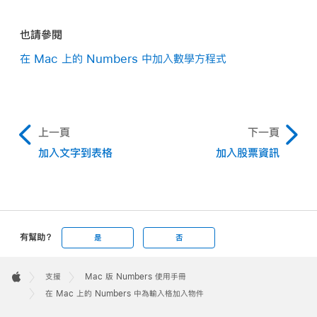
按一下「縮放至適當大小」彈出式選單，然後選擇其他選
中，按一下「輸入格」標籤頁
項。
也請參閱
按一下「填充」旁邊的顯示箭頭。
在 Mac 上的 Numbers 中加入數學方程式
按一下「影像填充」彈出式選單並選擇「不填充」。
上一頁
下一頁
加入文字到表格
加入股票資訊
有幫助？
是
否
Apple
Footer

支援
Mac 版 Numbers 使用手冊
Apple
在 Mac 上的 Numbers 中為輸入格加入物件