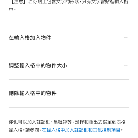
【注意】
若你貼上包含文字的形狀，只有文字會貼進輸入格
中。
在輸入格加入物件
在你的 Mac 上前往 Numbers App
。
打開試算表，在試算表（或其他文件）中選取物件，然後
調整輸入格中的物件大小
選擇「編輯」>「拷貝」或「編輯」>「剪下」（剪下會將其
從原始位置移除）。
按一下你要加入物件的輸入格。
刪除輸入格中的物件
在你的 Mac 上前往 Numbers App
。
選擇「編輯」>「貼上」。
打開試算表，按一下輸入格，然後在「格式」
側邊欄
中，按一下「輸入格」標籤頁
你也可以加入註記框、星號評等、滑桿和彈出式選單到表格
在你的 Mac 上前往 Numbers App
。
按一下「填充」旁邊的顯示箭頭。
輸入格。請參閱：
在輸入格中加入註記框和其他控制項目
。
打開試算表，按一下輸入格，然後在「格式」
側邊欄