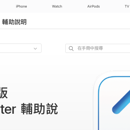
iPhone
Watch
AirPods
TV
er 輔助說明
在
手
冊
中
搜
尋
版
rter 輔助說