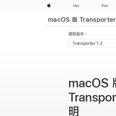
Apple
Mac
iPad
macOS 版 Transport
選取版本：
macOS 
Transpo
明