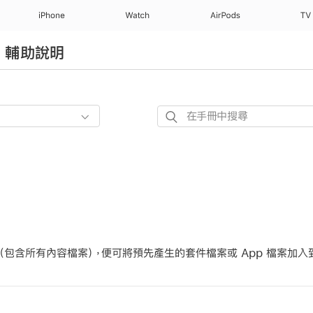
iPhone
Watch
AirPods
TV
er 輔助說明
在
手
冊
中
搜
尋
含所有內容檔案），便可將預先產生的套件檔案或 App 檔案加入到 Tra