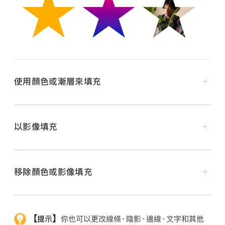
使用顏色或漸層來填充
以影像填充
選取
形狀或文字框。
選取
形狀或文字框。
按一下右側「格式」
側邊欄
最上方的「樣式」，然後選
按一下右側「格式」
側邊欄
最上方的「樣式」，然後選
移除顏色或影像填充
取「填充」註記框。
取「填充」註記框。
選取
包含顏色或影像填充的形狀或文字框。
按一下「填充」註記框下方的彈出式選單。若你想在影像
選取下列填充類型的其中一種：
按一下「格式」
側邊欄
最上方的「樣式」，然後取消選
上加入色調，請選擇「影像填充」或「進階影像填充」。
【提示】
你也可以更改線條、陰影、邊線、文字和其他
取「填充」註記框。
預設顏色或漸層：
按一下「填充」註記框右側的預設