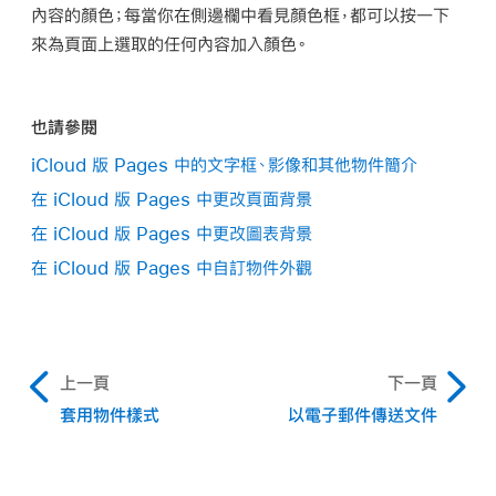
內容的顏色；每當你在側邊欄中看見顏色框，都可以按一下
顏色框，然後選擇一個顏色或漸層。
來為頁面上選取的任何內容加入顏色。
也請參閱
iCloud 版 Pages 中的文字框、影像和其他物件簡介
在 iCloud 版 Pages 中更改頁面背景
在 iCloud 版 Pages 中更改圖表背景
在 iCloud 版 Pages 中自訂物件外觀
自訂顏色或漸層：
按一下註記框下方的彈出式選單，
按一下「選擇」，導覽至你的照片，然後按兩下具有
再選取「顏色填充」或「漸層填充」。按一下自訂彈出
.jpg、.png 或 .gif 副檔名的影像檔案。
上一頁
下一頁
式選單下方的自訂顏色框，再選擇顏色。
套用物件樣式
以電子郵件傳送文件
若要更改影像填充物體的方式，請按一下「選取」按鈕上
方的彈出式視窗，並選取選項，或拖移滑桿。
若已選取「進階影像填充」，請按一下出現在「選取」按