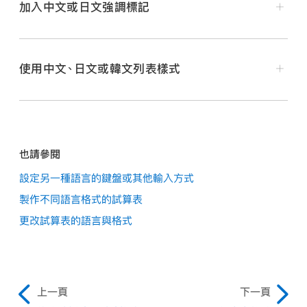
加入中文或日文強調標記
使用中文、日文或韓文列表樣式
在你的 iPad 上前往 Numbers App
。
打開試算表，然後將你的鍵盤切換成中文或日文鍵盤。
在你的 iPad 上前往 Numbers App
。
選取你要修改格式的字元
，然後點一下
。
也請參閱
打開試算表，然後
選取你要更改其編號或字母排序的列
點一下「文字」，然後點一下強調標記按鈕。
設定另一種語言的鍵盤或其他輸入方式
表項目
。
製作不同語言格式的試算表
打開的格式選項將視已設定的鍵盤而定。
點一下
，然後點一下「文字」或「輸入格」。
更改試算表的語言與格式
點一下「項目符號和列表」，然後點一下列表樣式。
打開的格式選項將視已設定的鍵盤而定。
上一頁
下一頁