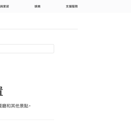
 與家居
娛樂
支援服務
置
餐廳和其他景點。