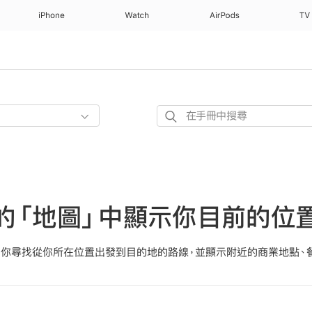
iPhone
Watch
AirPods
TV
在
手
冊
中
搜
尋
上的「地圖」中顯示你目前的位
幫你尋找從你所在位置出發到目的地的路線，並顯示附近的商業地點、