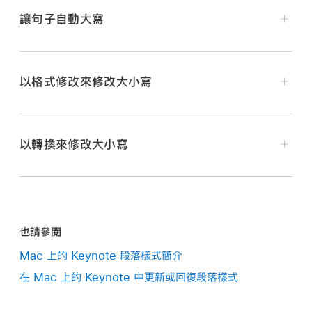
讓句子自動大寫
在你的 Mac 上前往 Keynote App
。
選擇 Keynote >「設定」（從螢幕最上方的 Keynote
以格式修改來修改大小寫
選單）。
在你的 Mac 上前往 Keynote App
。
在設定視窗最上方按一下「自動修正」。
打開簡報，然後
選取你要更改的文字
。
以轉換來修改大小寫
在「拼字檢查」區域中，選取「自動大寫文字」旁邊的註
若要更改文字框或表格輸入格中的所有文字，請選取文
記框。
在你的 Mac 上前往 Keynote App
。
字框或表格輸入格。
打開簡報，
選取你要更改的文字
，然後選擇「編輯」>「轉
【注意】
以大寫輸入的文字必須轉換為小寫，再進行格
換」（從螢幕最上方的「編輯」選單）。
式修改。請參閱：
以轉換來修改大小寫
。
也請參閱
選擇選項來將所選文字格式修改為全部大寫或全部小
在「格式」
側邊欄
中，請按一下「文字」標籤頁，然後按
Mac 上的 Keynote 段落樣式簡介
寫，或將每個單字的首字母大寫。
一下側邊欄靠近最上方的「樣式」按鈕。
在 Mac 上的 Keynote 中更新或回復段落樣式
在「字體」區域中，按一下
，然後從「大寫字母」彈出