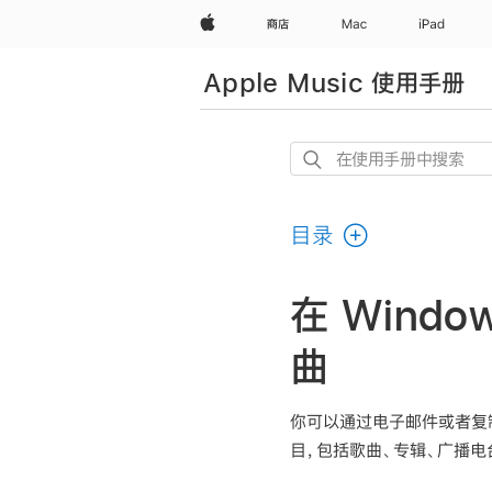
Apple
商店
Mac
iPad
Apple Music 使用手册
在
使
用
目录
手
册
中
在 Windo
搜
曲
索
你可以通过电子邮件或者复制链接
目，包括歌曲、专辑、广播电