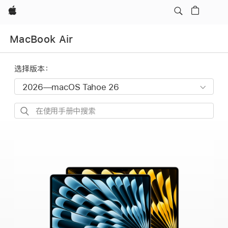
Apple
MacBook Air
选择版本：
在
使
用
手
册
中
搜
索