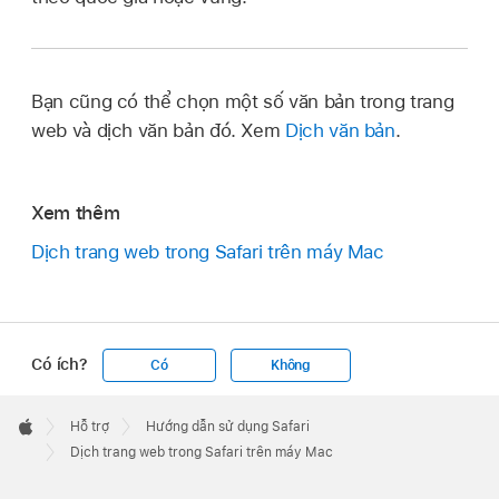
Bạn cũng có thể chọn một số văn bản trong trang
web và dịch văn bản đó. Xem
Dịch văn bản
.
Xem thêm
Dịch trang web trong Safari trên máy Mac
Có ích?
Có
Không
Apple
Footer

Hỗ trợ
Hướng dẫn sử dụng Safari
Apple
Dịch trang web trong Safari trên máy Mac