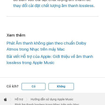
thay đổi cài đặt chất lượng âm thanh lossless
.
Xem thêm
Phát Âm thanh không gian theo chuẩn Dolby
Atmos trong Nhạc trên máy Mac
Bài viết Hỗ trợ của Apple: Giới thiệu về âm thanh
lossless trong Apple Music
Có ích?
Có
Không
Apple
Footer

Hỗ trợ
Hướng dẫn sử dụng Apple Music
Apple
Phát âm thanh lossless trong Nhạc trên máy Mac