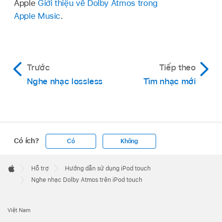
Apple
Giới thiệu về Dolby Atmos trong
Apple Music
.
Trước
Tiếp theo
Nghe nhạc lossless
Tìm nhạc mới
Có ích?
Có
Không
Apple
Footer

Hỗ trợ
Hướng dẫn sử dụng iPod touch
Apple
Nghe nhạc Dolby Atmos trên iPod touch
Việt Nam