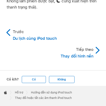
Không làm phiền được bật,
cũng xuất hiện trên
thanh trạng thái).
Trước
Du lịch cùng iPod touch
Tiếp theo
Thay đổi hình nền
Có ích?
Có
Không
Apple
Footer

Hỗ trợ
Hướng dẫn sử dụng iPod touch
Apple
Thay đổi hoặc tắt các âm thanh iPod touch