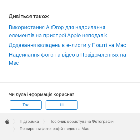
Дивіться також
Використання AirDrop для надсилання
елементів на пристрої Apple неподалік
Додавання вкладень в е‑листи у Пошті на Mac
Надсилання фото та відео в Повідомленнях на
Mac
Чи була інформація корисна?
Так
Ні
Apple
Footer

Підтримка
Посібник користувача Фотографій
Apple
Поширення фотографій і відео на Mac