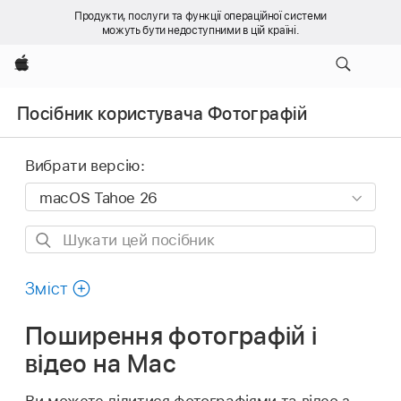
Продукти, послуги та функції операційної системи
можуть бути недоступними в цій країні.
Apple
Посібник користувача Фотографій
Вибрати версію:
Шукати
цей
посібник
Зміст
Поширення фотографій і
відео на Mac
Ви можете ділитися фотографіями та відео з