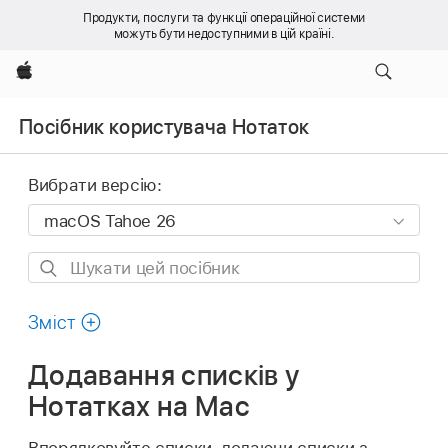
Продукти, послуги та функції операційної системи
можуть бути недоступними в цій країні.
Apple
Посібник користувача Нотаток
Вибрати версію:
Шукати
цей
посібник
Зміст
Додавання списків у
Нотатках на Mac
Впорядковуйте списки, додаючи списки з