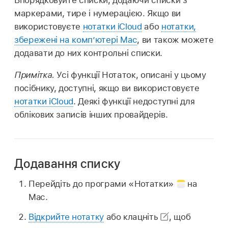
маркерами, тире і нумерацією. Якщо ви
використовуєте
нотатки iCloud
або
нотатки,
збережені на компʼютері Mac
, ви також можете
додавати до них контрольні списки.
Примітка.
Усі функції Нотаток, описані у цьому
посібнику, доступні, якщо ви використовуєте
нотатки iCloud
. Деякі функції недоступні для
облікових записів інших провайдерів.
Додавання списку
Перейдіть до програми «Нотатки»
на
Mac.
Відкрийте нотатку
або клацніть
,
щоб