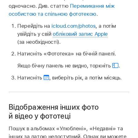
одночасно. Див. статтю
Перемикання між
особистою та спільною фототекою
.
Перейдіть на
icloud.com/photos
, а потім
увійдіть у свій
обліковий запис Apple
(за необхідності).
Натисніть «Фототека» на бічній панелі.
Якщо бічну панель не видно, торкніть
.
Натисніть
,
виберіть рік, а потім місяць.
Відображення інших фото
й відео у фототеці
Пошук в альбомах «Улюблені», «Недавні» та
інших за датою недоступний. Однак ви можете