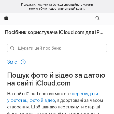
Продукти, послуги та функції операційної системи
можуть бути недоступними в цій країні.
Apple
Посібник користувача iCloud.com для iPhone
Шукати
цей
посібник
Зміст
Пошук фото й відео за датою
на сайті iCloud.com
На сайті iCloud.com ви можете
переглядати
у фототеці фото й відео
, відсортовані за часом
створення. Щоб швидко переглянути старіші
фото, можна також перейти до конкретного