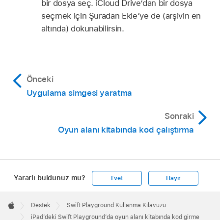
bir dosya seç. iCloud Drive’dan bir dosya
seçmek için Şuradan Ekle’ye de (arşivin en
altında) dokunabilirsin.
Önceki
Uygulama simgesi yaratma
Sonraki
Oyun alanı kitabında kod çalıştırma
Yararlı buldunuz mu?
Evet
Hayır
Apple
Footer

Destek
Swift Playground Kullanma Kılavuzu
Apple
iPad’deki Swift Playground’da oyun alanı kitabında kod girme