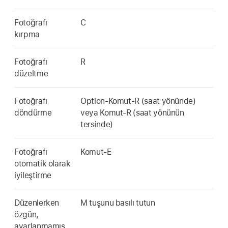
Fotoğrafı
C
kırpma
Fotoğrafı
R
düzeltme
Fotoğrafı
Option-Komut-R (saat yönünde)
döndürme
veya Komut-R (saat yönünün
tersinde)
Fotoğrafı
Komut-E
otomatik olarak
iyileştirme
Düzenlerken
M tuşunu basılı tutun
özgün,
ayarlanmamış