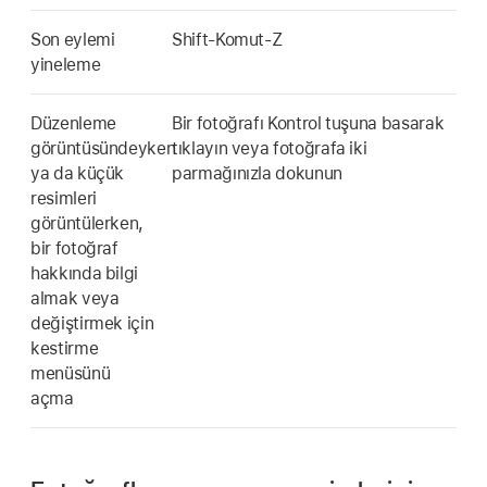
Son eylemi
Shift-Komut-Z
yineleme
Düzenleme
Bir fotoğrafı Kontrol tuşuna basarak
görüntüsündeyken
tıklayın veya fotoğrafa iki
ya da küçük
parmağınızla dokunun
resimleri
görüntülerken,
bir fotoğraf
hakkında bilgi
almak veya
değiştirmek için
kestirme
menüsünü
açma