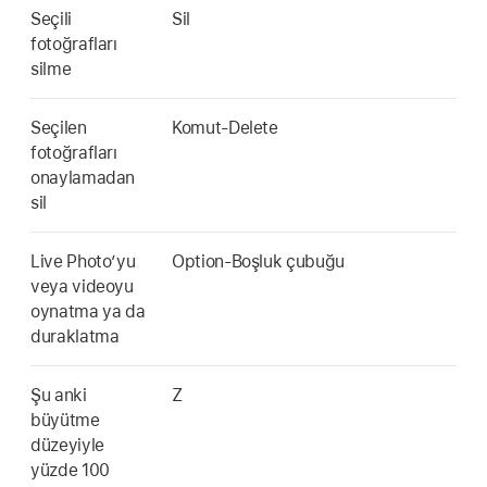
Seçili
Sil
fotoğrafları
silme
Seçilen
Komut-Delete
fotoğrafları
onaylamadan
sil
Live Photo’yu
Option-Boşluk çubuğu
veya videoyu
oynatma ya da
duraklatma
Şu anki
Z
büyütme
düzeyiyle
yüzde 100