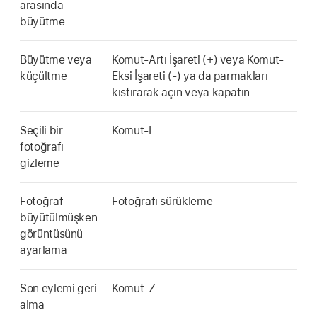
arasında
büyütme
Büyütme veya
Komut-Artı İşareti (+) veya Komut-
küçültme
Eksi İşareti (-) ya da parmakları
kıstırarak açın veya kapatın
Seçili bir
Komut-L
fotoğrafı
gizleme
Fotoğraf
Fotoğrafı sürükleme
büyütülmüşken
görüntüsünü
ayarlama
Son eylemi geri
Komut-Z
alma