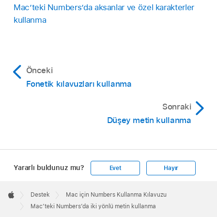
Mac’teki Numbers’da aksanlar ve özel karakterler
kullanma
Önceki
Fonetik kılavuzları kullanma
Sonraki
Düşey metin kullanma
Yararlı buldunuz mu?
Evet
Hayır
Apple
Footer

Destek
Mac için Numbers Kullanma Kılavuzu
Apple
Mac’teki Numbers’da iki yönlü metin kullanma