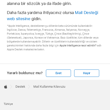
alanına bir sözcük ya da ifade girin.
Daha fazla yardıma ihtiyacınız olursa
Mail Desteği
web sitesine
gidin.
*Apple Intelligence, desteklenen şu dillerde beta sürümünde kullanılabilir:
İngilizce, Danca, Felemenkçe, Fransızca, Almanca, İtalyanca, Norveççe,
Portekizce, İspanyolca, İsveççe, Türkçe, Çince (Basitleştirilmiş), Çince
(Geleneksel), Japonca, Korece ve Vietnamca. Bazı özellikler, tüm dillerde veya
bölgelerde kullanılamayabilir. Dillerin ve özelliklerin kullanılabilirliği ve sistem
gereksinimleri hakkında daha fazla bilgi için
Apple Intelligence nasıl edinilir?
adlı
Apple Destek makalesine bakın.
Yararlı buldunuz mu?
Evet
Hayır
Apple
Footer

Destek
Mail Kullanma Kılavuzu
Apple
Türkiye