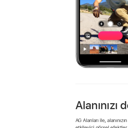
Alanınızı
AG Alanları ile, alanınızın
etkileyici görsel efektle