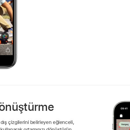
 dönüştürme
 dış çizgilerini belirleyen eğlenceli,
r kullanarak ortamınızı dönüştürün.