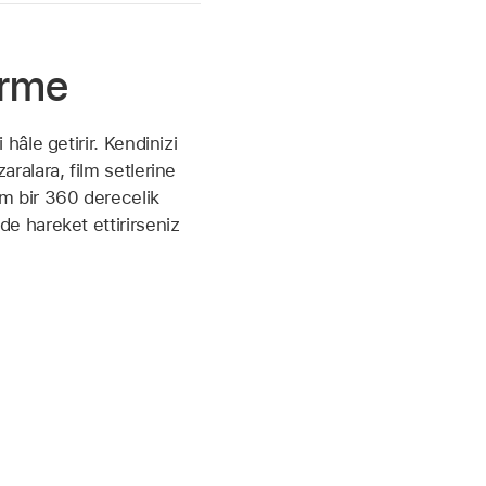
irme
 hâle getirir. Kendinizi
aralara, film setlerine
am bir 360 derecelik
de hareket ettirirseniz