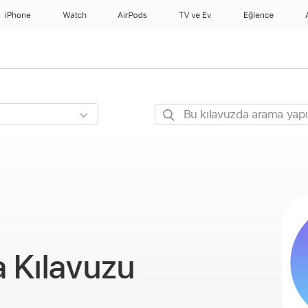
iPhone
Watch
AirPods
TV ve Ev
Eğlence
Bu
kılavuzda
arama
yapın
 Kılavuzu