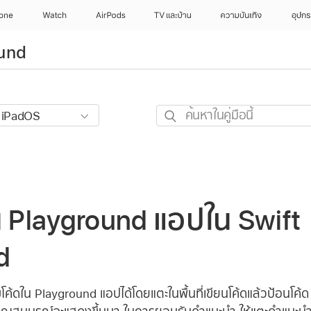
hone
Watch
AirPods
TV และบ้าน
ความบันเทิง
อุปกร
ound
ค้นหา
ใน
คู่มือ
นี้
น Playground แอปใน Swift
d
ค้ดใน Playground แอปได้โดยแตะในพื้นที่เขียนโค้ดแล้วป้อนโค้