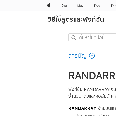
Apple
ร้าน
Mac
iPad
iP
วิธีใช้สูตรและฟังก์ชั่น
ค้นหา
ใน
คู่มือ
สารบัญ
นี้
RANDARR
ฟังก์ชั่น RANDARRAY จะส
จำนวนแถวและคอลัมน์ ค่าต
RANDARRAY
(
จำนวนแถว: