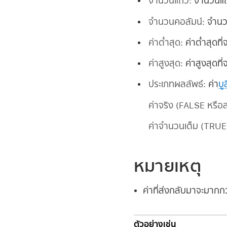
จำนวนแถว:
จำนวนแถว
จำนวนคอลัมน์:
จำนว
ค่าต่ำสุด:
ค่าต่ำสุดที
ค่าสูงสุด:
ค่าสูงสุดที
ประเภทผลลัพธ์:
ค่า
บู
ค่าจริง
(FALSE หรือละ
ค่าจำนวนเต็ม
(TRUE
หมายเหตุ
ค่าที่ส่งกลับมาจะมากกว
ตัวอย่างเช่น