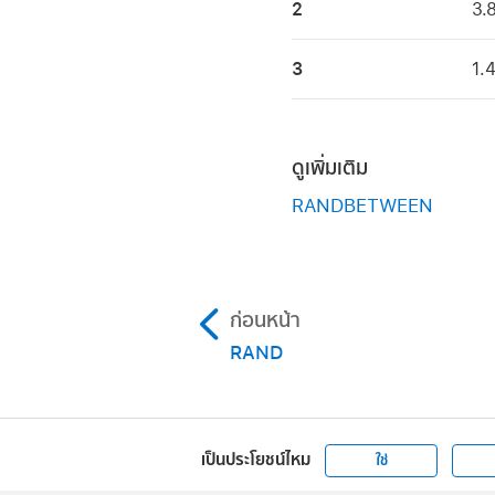
2
3.
3
1.
ดูเพิ่มเติม
RANDBETWEEN
ก่อนหน้า
RAND
เป็นประโยชน์ไหม
ใช่