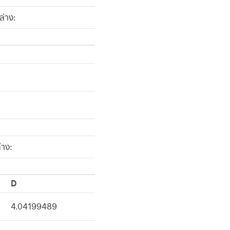
ล่าง:
่าง:
D
4.04199489