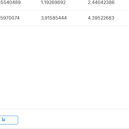
85540489
1.19269692
2.44042386
45970074
3.91585444
4.39522683
ไม่