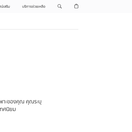
ณ์เสริม
บริการช่วยเหลือ
เพาะของคุณ คุณระบุ
าทศนิยม