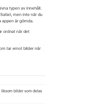
vna typen av innehåll.
afari, men inte när du
la appen är gömda.
är ordnat när det
om tar emot bilder när
, liksom bilder som delas