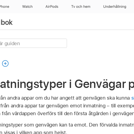
Phone
Watch
AirPods
Tv och hem
Underhållning
dbok
g
atningstyper i Genvägar 
rån andra appar om du har angett att genvägen ska kunna
s
från andra appar tar genvägen emot inmatning – till exempe
från värdappen överförs till den första åtgärden i genvägen
ningstyper som genvägen kan ta emot. Den förvalda inmatnin
 visas i vilken app som helst.