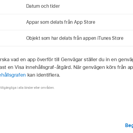
Datum och tider
Appar som delats från App Store
Objekt som har delats från appen iTunes Store
orska vad en app överför till Genvägar ställer du in en gen
ast en Visa innehållsgraf-åtgärd. När genvägen körs från a
ehållsgrafen
kan identifiera.
 tillgängliga i alla länder eller områden.
Beg