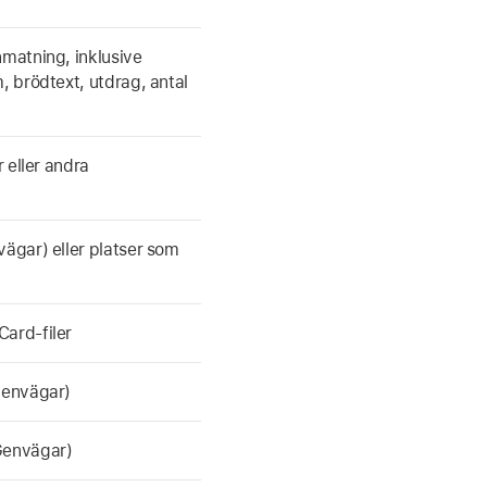
nmatning, inklusive
, brödtext, utdrag, antal
r eller andra
vägar) eller platser som
Card-filer
 Genvägar)
 Genvägar)