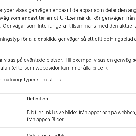
styper visas genvägen endast i de appar som delar den angi
väg som endast tar emot URL:er när du kör genvägen från S
r. Genvägar som inte fungerar tillsammans med den aktuel
ingstyp för alla enskilda genvägar så att ditt delningsblad 
r visas på oväntade platser. Till exempel visas en genväg s
afari (eftersom webbsidor kan innehålla bilder).
e inmatningstyper som stöds.
Definition
Bildfiler, inklusive bilder från appar och på webben
från appen Bilder
Video- och ljudfiler