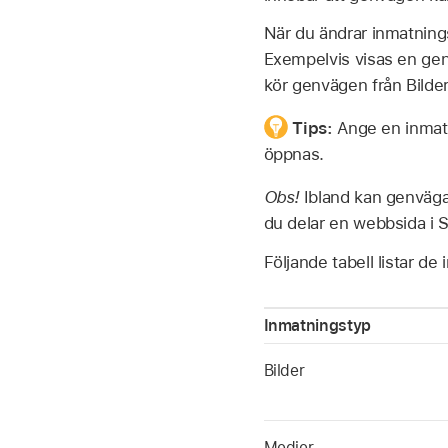
När du ändrar inmatning
Exempelvis visas en gen
kör genvägen från Bilde
Tips:
Ange en inmatn
öppnas.
Obs!
Ibland kan genväga
du delar en webbsida i S
Följande tabell listar d
Inmatningstyp
Bilder
Medier