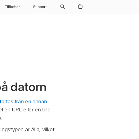
Tillbehör
Support
på datorn
tartas från en annan
l en URL eller en bild –
.
gstypen är Alla, vilket