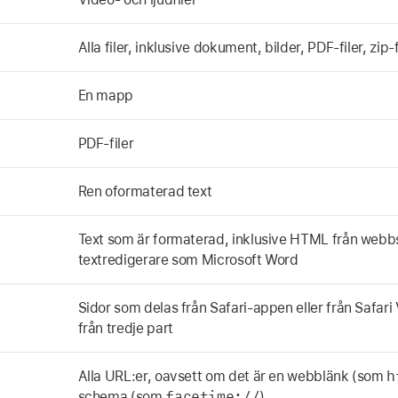
Alla filer, inklusive dokument, bilder, PDF-filer, zip
En mapp
PDF-filer
Ren oformaterad text
Text som är formaterad, inklusive HTML från webbsi
textredigerare som Microsoft Word
Sidor som delas från Safari-appen eller från Safari 
från tredje part
h
Alla URL:er, oavsett om det är en webblänk (som
facetime://
schema (som
).