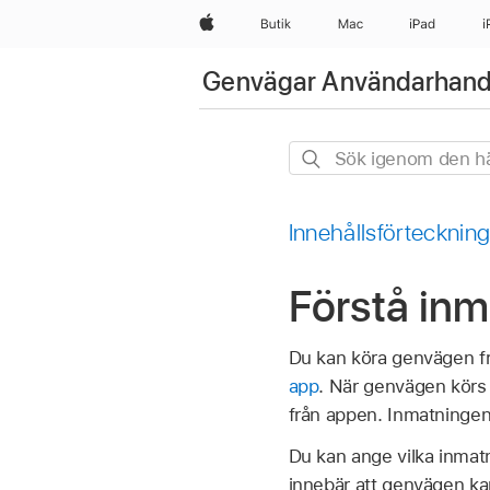
Apple
Butik
Mac
iPad
i
Genvägar Användarhan
Sök
igenom
den
Innehållsförtecknin
här
guiden
Förstå inm
Du kan köra genvägen f
app
. När genvägen körs 
från appen. Inmatningen 
Du kan ange vilka inmat
innebär att genvägen kan