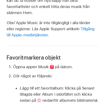
kan du få notiser om nya släpp från dina
favoritartister och enkelt hitta deras musik från
skärmen Hem.
Obs!
Apple Music är inte tillgängligt i alla länder
eller regioner. Läs Apple Support-artikeln
Tillgång
till Apple-medietjänster
.
Favoritmarkera objekt
Öppna appen Musik
på datorn.
Gör något av följande:
Lägg till ett favoritalbum:
Klicka på Senast
tillagda eller Album i sidofältet och klicka
sedan på
nedanför albumets bildmaterial.