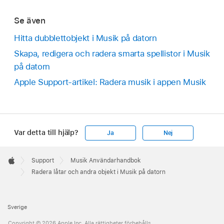
Se även
Hitta dubblettobjekt i Musik på datorn
Skapa, redigera och radera smarta spellistor i Musik
på datorn
Apple Support-artikel: Radera musik i appen Musik
Var detta till hjälp?
Ja
Nej
Apple
Footer

Support
Musik Användarhandbok
Apple
Radera låtar och andra objekt i Musik på datorn
Sverige
Copyright © 2026 Apple Inc. Alla rättigheter förbehålls.