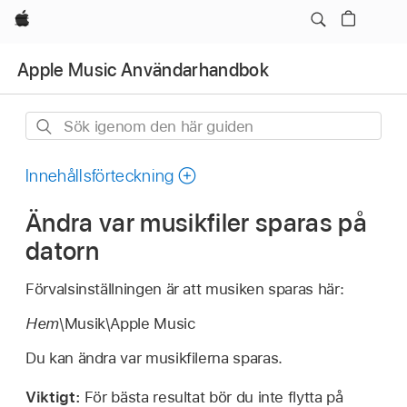
Apple
Apple Music Användarhandbok
Sök
igenom
den
Innehållsförteckning
här
Ändra var musikfiler sparas på
guiden
datorn
Förvalsinställningen är att musiken sparas här:
Hem
\Musik\Apple Music
Du kan ändra var musikfilerna sparas.
Viktigt:
För bästa resultat bör du inte flytta på