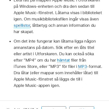
Leta rätt på mappen Apple Music i Utforskaren
på Windows-enheten och dra den sedan till
Apple Music-fönstret. Låtarna visas i biblioteket
igen. Om musikbiblioteksfilen ingår visas även
spellistor
, låtbetyg och annan information du
har skapat.
Om det inte fungerar kan låtarna ligga någon
annanstans på datorn. Sök efter en låts titel
eller artist i Utforskaren. Du kan också söka
efter ”MP4” om du har
hämtat
filer från
iTunes Store, eller ”MP3” för filer i
MP3
-format.
Dra låtar (eller mappar som innehåller låtar) till
Apple Music-fönstret så läggs de till i
Apple Music-appen igen.