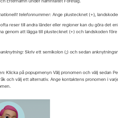
och Efternamn under namnfältet Företag.
ernationellt telefonnummer:
Ange plustecknet (+), landskode
fta reser till andra länder eller regioner kan du göra det enk
 genom att lägga till plustecknet (+) och landskoden före
nanknytning:
Skriv ett semikolon (;) och sedan anknytnings
en:
Klicka på popupmenyn Välj pronomen och välj sedan Pe
 och välj ett alternativ. Ange kontaktens pronomen i varje
nomen.