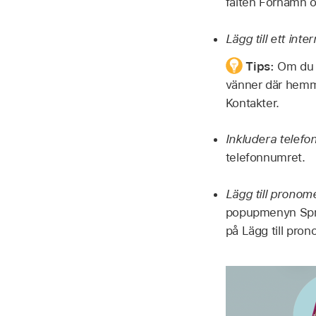
fälten Förnamn 
Lägg till ett int
Tips:
Om du o
vänner där hemma
Kontakter.
Inkludera telefo
telefonnumret.
Lägg till pronom
popupmenyn Språk
på Lägg till pro