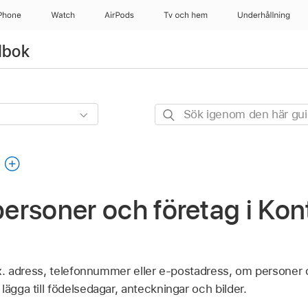
Phone
Watch
AirPods
Tv och hem
Underhållning
dbok
Sök
igenom
den
g
här
guiden
 personer och företag i Kon
.ex. adress, telefonnummer eller e-postadress, om personer 
lägga till födelsedagar, anteckningar och bilder.