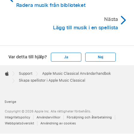
Radera musik från biblioteket
Nästa
Lägg till musik i en spellista
Var detta till hjälp?
Ja
Nej
Apple
Footer

Support
Apple Music Classical Användarhandbok
Apple
Skapa spellistor i Apple Music Classical
Sverige
Copyright © 2026 Apple Inc. Alla rättigheter förbehålls.
Integritetspolicy
Användarvillkor
Försäljning och återbetalning
Webbplatsöversikt
Användning av cookies