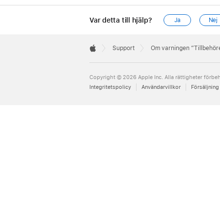
Var detta till hjälp?
Ja
Nej
Apple
Footer

Support
Om varningen ”Tillbehöre
Apple
Copyright © 2026 Apple Inc. Alla rättigheter förbeh
Integritetspolicy
Användarvillkor
Försäljning