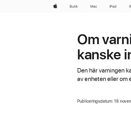
Apple
Butik
Mac
iPad
i
Om varni
kanske i
Den här varningen kan 
av enheten eller om 
Publiceringsdatum:
18 nove