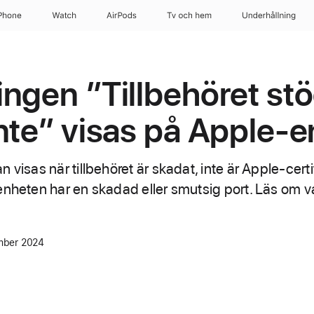
Phone
Watch
AirPods
Tv och hem
Underhållning
ngen ”Tillbehöret st
nte” visas på Apple-
visas när tillbehöret är skadat, inte är Apple-certif
enheten har en skadad eller smutsig port. Läs om v
mber 2024