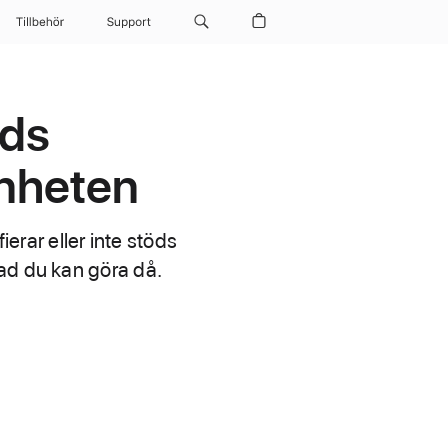
Tillbehör
Support
öds
enheten
ierar eller inte stöds
ad du kan göra då.