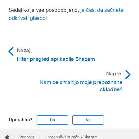
Sedaj ko je vse posodobljeno,
je čas, da začnete
odkrivati glasbo
!
Nazaj
Hiter pregled aplikacije Shazam
Naprej
Kam se shranijo moje prepoznane
skladbe?
Uporabno?
Da
Ne
Apple
Footer

Podpora
Uporabniški priročnik Shazam