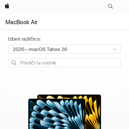
Apple
MacBook Air
Izberi različico:
Preišči
ta
vodnik