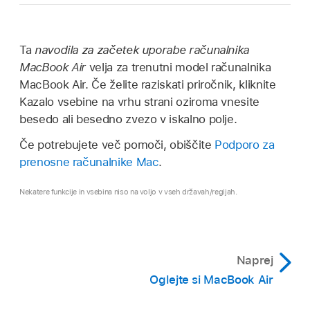
Ta
navodila za začetek uporabe računalnika
MacBook Air
velja za trenutni model računalnika
MacBook Air. Če želite raziskati priročnik, kliknite
Kazalo vsebine na vrhu strani oziroma vnesite
besedo ali besedno zvezo v iskalno polje.
Če potrebujete več pomoči, obiščite
Podporo za
prenosne računalnike Mac
.
Nekatere funkcije in vsebina niso na voljo v vseh državah/regijah.
Naprej
Oglejte si MacBook Air