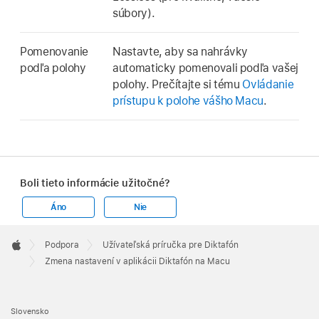
súbory).
Pomenovanie
Nastavte, aby sa nahrávky
podľa polohy
automaticky pomenovali podľa vašej
polohy. Prečítajte si tému
Ovládanie
prístupu k polohe vášho Macu
.
Boli tieto informácie užitočné?
Áno
Nie
Apple
Footer

Podpora
Užívateľská príručka pre Diktafón
Apple
Zmena nastavení v aplikácii Diktafón na Macu
Slovensko