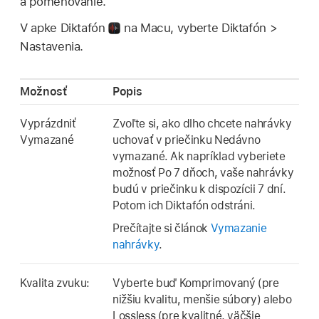
a pomenovanie.
V apke Diktafón
na Macu, vyberte Diktafón >
Nastavenia.
Možnosť
Popis
Vyprázdniť
Zvoľte si, ako dlho chcete nahrávky
Vymazané
uchovať v priečinku Nedávno
vymazané. Ak napríklad vyberiete
možnosť Po 7 dňoch, vaše nahrávky
budú v priečinku k dispozícii 7 dní.
Potom ich Diktafón odstráni.
Prečítajte si článok
Vymazanie
nahrávky
.
Kvalita zvuku:
Vyberte buď Komprimovaný (pre
nižšiu kvalitu, menšie súbory) alebo
Lossless (pre kvalitné, väčšie