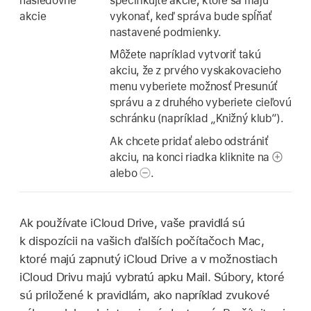
nasledovné
špecifikujte akcie, ktoré sa majú
akcie
vykonať, keď správa bude spĺňať
nastavené podmienky.
Môžete napríklad vytvoriť takú
akciu, že z prvého vyskakovacieho
menu vyberiete možnosť Presunúť
správu a z druhého vyberiete cieľovú
schránku (napríklad „Knižný klub“).
Ak chcete pridať alebo odstrániť
akciu, na konci riadka kliknite na
alebo
.
Ak používate iCloud Drive, vaše pravidlá sú
k dispozícii na vašich ďalších počítačoch Mac,
ktoré majú zapnutý iCloud Drive a v možnostiach
iCloud Drivu majú vybratú apku Mail. Súbory, ktoré
sú priložené k pravidlám, ako napríklad zvukové