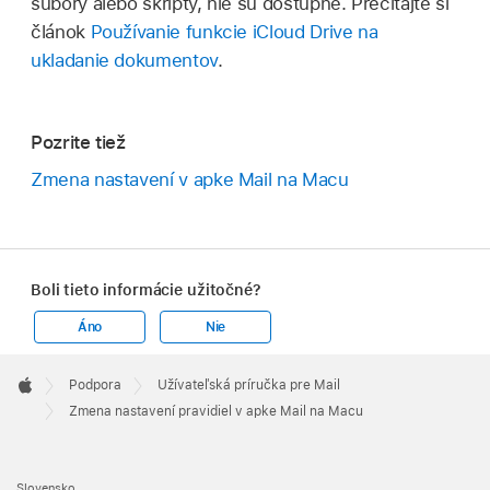
súbory alebo skripty, nie sú dostupné. Prečítajte si
článok
Používanie funkcie iCloud Drive na
ukladanie dokumentov
.
Pozrite tiež
Zmena nastavení v apke Mail na Macu
Boli tieto informácie užitočné?
Áno
Nie
Apple
Footer

Podpora
Užívateľská príručka pre Mail
Apple
Zmena nastavení pravidiel v apke Mail na Macu
Slovensko