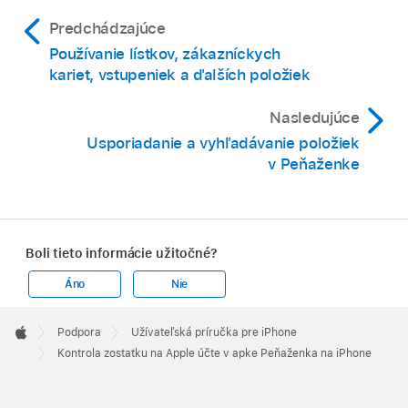
Predchádzajúce
Používanie lístkov, zákazníckych
kariet, vstupeniek a ďalších položiek
Nasledujúce
Usporiadanie a vyhľadávanie položiek
v Peňaženke
Boli tieto informácie užitočné?
Áno
Nie
Apple
Footer

Podpora
Užívateľská príručka pre iPhone
Apple
Kontrola zostatku na Apple účte v apke Peňaženka na iPhone