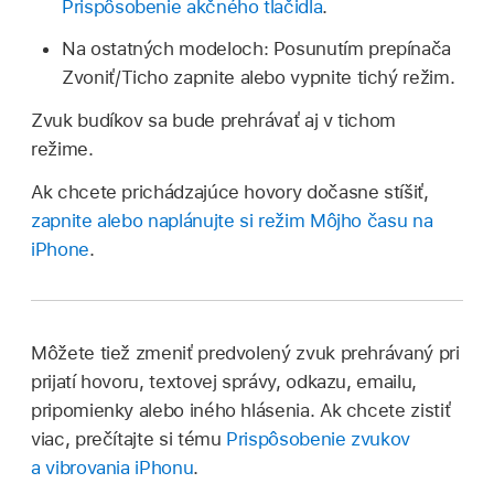
Prispôsobenie akčného tlačidla
.
Na ostatných modeloch: Posunutím prepínača
Zvoniť/Ticho zapnite alebo vypnite tichý režim.
Zvuk budíkov sa bude prehrávať aj v tichom
režime.
Ak chcete prichádzajúce hovory dočasne stíšiť,
zapnite alebo naplánujte si režim Môjho času na
iPhone
.
Môžete tiež zmeniť predvolený zvuk prehrávaný pri
prijatí hovoru, textovej správy, odkazu, emailu,
pripomienky alebo iného hlásenia. Ak chcete zistiť
viac, prečítajte si tému
Prispôsobenie zvukov
a vibrovania iPhonu
.