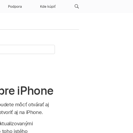
Podpora
Kde kúpiť
pre iPhone
udete môcť otvárať aj
tvoriť aj na iPhone.
aktualizovanými
 toho istého