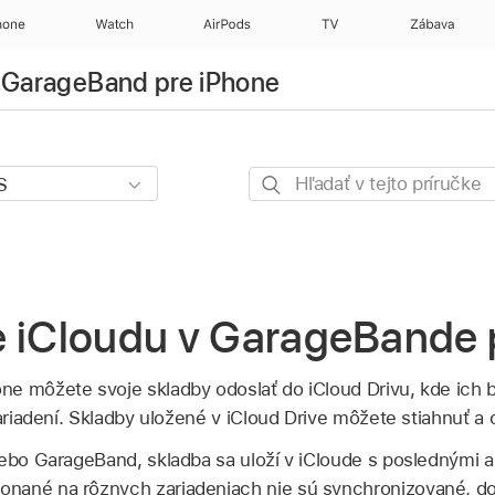
hone
Watch
AirPods
TV
Zábava
e GarageBand pre iPhone
Hľadať
v tejto
príručke
e iCloudu v GarageBande 
e môžete svoje skladby odoslať do iCloud Drivu, kde ich b
zariadení. Skladby uložené v iCloud Drive môžete stiahnuť a o
lebo GarageBand, skladba sa uloží v iCloude s poslednými 
nané na rôznych zariadeniach nie sú synchronizované, do