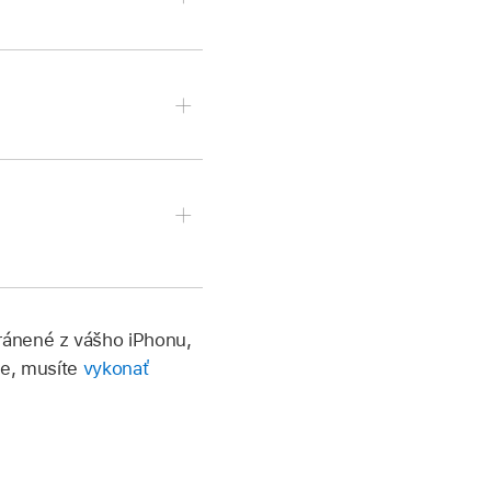
ú chcete otvoriť,
eBand pre iOS a klepnite
rú chcete vymazať.
ránené z vášho iPhonu,
ne, musíte
vykonať
užije v skladbe. Po
Drive.