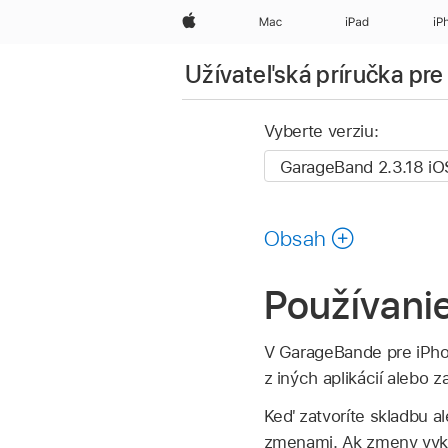
Apple
Mac
iPad
iP
Užívateľská príručka pr
Vyberte verziu:
Obsah
Používani
V GarageBande pre iPhon
z iných aplikácií alebo 
Keď zatvoríte skladbu a
zmenami. Ak zmeny vyko