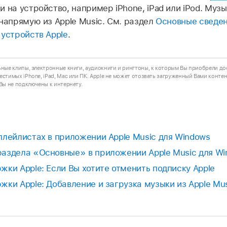
и на устройство, например iPhone, iPad или iPod. Му
напрямую из Apple Music. См. раздел
Основные сведен
 устройств Apple
.
ьные клипы, электронные книги, аудиокниги и рингтоны, к которым Вы приобрели дос
естимых iPhone, iPad, Mac или ПК. Apple не может отозвать загруженный Вами конте
 Вы не подключены к интернету.
плейлистах в приложении Apple Music для Windows
аздела «Основные» в приложении Apple Music для W
жки Apple: Если Вы хотите отменить подписку Apple
жки Apple: Добавление и загрузка музыки из Apple Mu