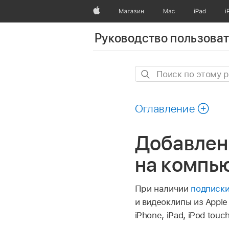
Apple
Магазин
Mac
iPad
i
Руководство пользоват
Поиск
по
этому
Оглавление
руководству
Добавлен
на компь
При наличии
подписки
и видеоклипы из Apple
iPhone, iPad, iPod tou