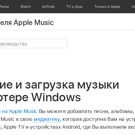
Phone
Watch
AirPods
TV и Дом
Только в Apple
А
еля Apple Music
ие и загрузка музыки
ютере Windows
 на Apple Music
Вы можете добавлять песни, альбомы
 Music в свою
медиатеку
, которая доступна Вам на ус
ch, Apple TV и устройствах Android, где Вы выполнили вх