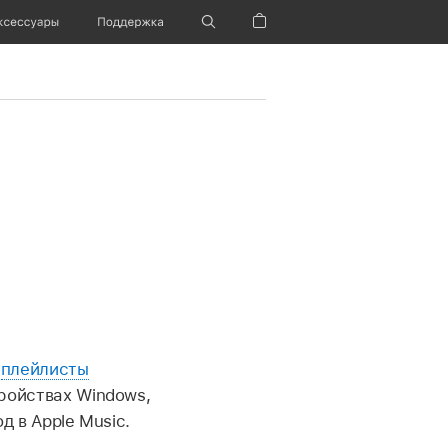
ксессуары
Поддержка
Корзина
,
плейлисты
тройствах Windows,
од в Apple Music.