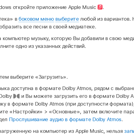
dows откройте приложение Apple Music
.
тека» в
боковом меню
выберите
любой из вариантов.
образить все песни в своей медиатеке.
а компьютер музыку, которую Вы добавили в свою мед
олните одно из указанных действий.
тем выберите «Загрузить».
ыка доступна в формате Dolby Atmos, рядом с выбра
Dolby
и Вы можете загрузить его в формате Dolby A
ку в формате Dolby Atmos (при доступности формата)
рите «Настройки» > «Основные», затем включите па
здел
Прослушивание аудио в формате Dolby Atmos
.
загруженную на компьютер из Apple Music, нельзя
зап