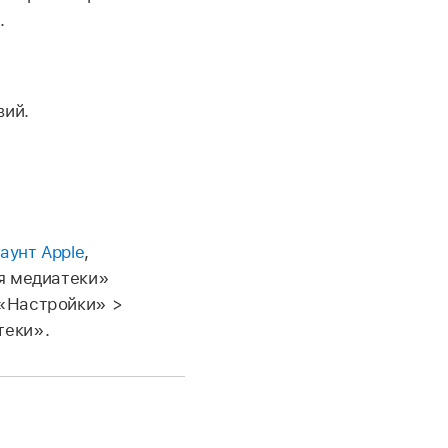
.
вий.
аунт Apple
,
ия медиатеки»
 «Настройки» >
теки».