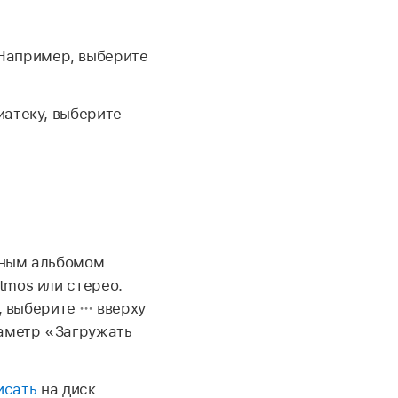
 Например, выберите
иатеку, выберите
нным альбомом
tmos или стерео.
, выберите
вверху
раметр «Загружать
исать
на диск