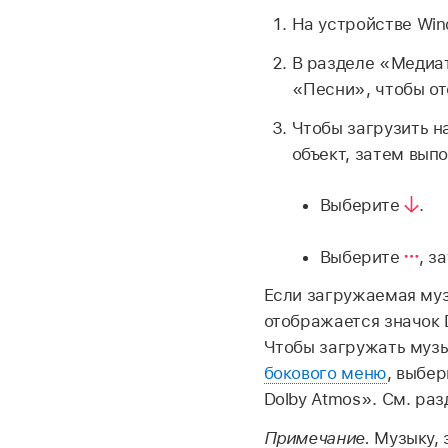
На устройстве Win
В разделе «Медиа
«Песни», чтобы от
Чтобы загрузить н
объект, затем вып
Выберите
.
Выберите
,
за
Если загружаемая муз
отображается значок 
Чтобы загружать музы
бокового меню
, выбе
Dolby Atmos». См. ра
Примечание.
Музыку, 