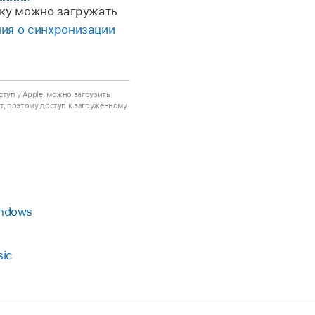
зыку можно загружать
ия о синхронизации
туп у Apple, можно загрузить
нт, поэтому доступ к загруженному
indows
sic