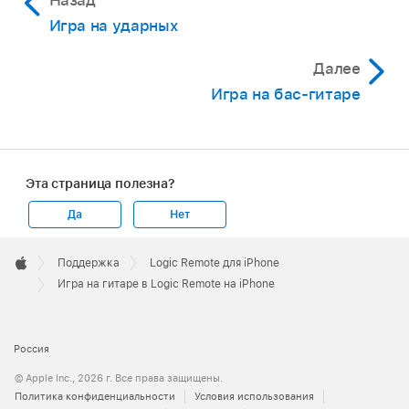
Назад
Отобразятся полоски аккордов для гитары.
Игра на ударных
Далее
Игра на бас-гитаре
Эта страница полезна?
Чтобы исполнить ноту, коснитесь струны на
Да
Нет
грифе. Также можно проводить по струне
вертикально, чтобы менять высоту тона
Apple
Выполните любое из указанных действий.
Footer

Поддержка
Logic Remote для iPhone
ноты.
Apple
Игра на гитаре в Logic Remote на iPhone
Исполнение отдельных нот аккорда.
Чтобы исполнять ноты определенного лада,
Коснитесь струны.
коснитесь кнопки «Лад» и выберите
нужный лад.
Россия
Исполнение аккорда перебором.
© Apple Inc., 2026 г. Все права защищены.
После этого на грифе будут отображаться
Проведите по струнам в полоске
Политика конфиденциальности
Условия использования