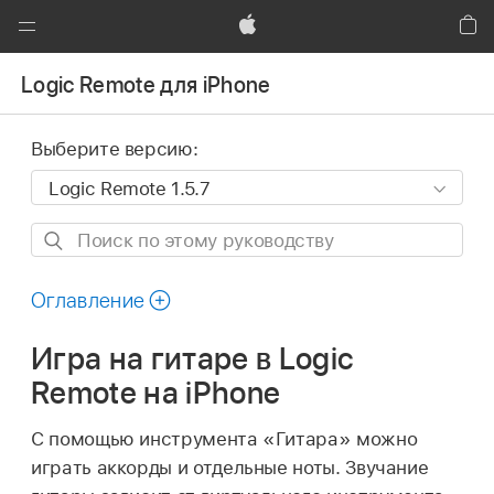
Global
Nav
Apple
Кор
Открыть
Logic Remote для iPhone
меню
Выберите версию:
Поиск
по
этому
Оглавление
руководству
Игра на гитаре в Logic
Remote на iPhone
С помощью инструмента «Гитара» можно
играть аккорды и отдельные ноты. Звучание