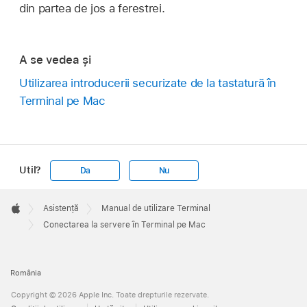
din partea de jos a ferestrei.
A se vedea și
Utilizarea introducerii securizate de la tastatură în
Terminal pe Mac
Util?
Da
Nu
Apple
Footer

Asistență
Manual de utilizare Terminal
Apple
Conectarea la servere în Terminal pe Mac
România
Copyright © 2026 Apple Inc. Toate drepturile rezervate.