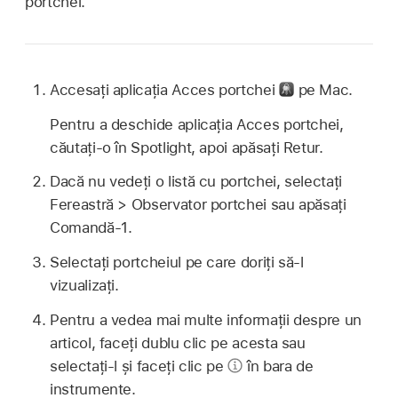
portchei.
Accesați aplicația Acces portchei
pe Mac.
Pentru a deschide aplicația Acces portchei,
căutați‑o în Spotlight, apoi apăsați Retur.
Dacă nu vedeți o listă cu portchei, selectați
Fereastră > Observator portchei sau apăsați
Comandă-1.
Selectați portcheiul pe care doriți să-l
vizualizați.
Pentru a vedea mai multe informații despre un
articol, faceți dublu clic pe acesta sau
selectați‑l și faceți clic pe
în bara de
instrumente.