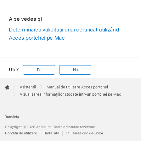
A se vedea și
Determinarea validității unui certificat utilizând
Acces portchei pe Mac
Util?
Da
Nu
Apple
Footer

Asistență
Manual de utilizare Acces portchei
Apple
Vizualizarea informațiilor stocate într-un portchei pe Mac
România
Copyright © 2026 Apple Inc. Toate drepturile rezervate.
Condiţii de utilizare
Hartă site
Utilizarea cookie-urilor