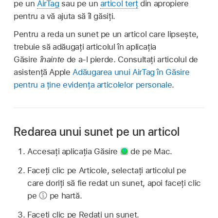
pe un
AirTag
sau pe un
articol terț
din apropiere
pentru a vă ajuta să îl găsiți.
Pentru a reda un sunet pe un articol care lipsește,
trebuie să adăugați articolul în aplicația
Găsire
înainte
de a‑l pierde. Consultați articolul de
asistență Apple
Adăugarea unui AirTag în Găsire
pentru a ține evidența articolelor personale
.
Redarea unui sunet pe un articol
Accesați aplicația Găsire
de pe Mac.
Faceți clic pe Articole, selectați articolul pe
care doriți să fie redat un sunet, apoi faceți clic
pe
pe hartă.
Faceți clic pe Redați un sunet.