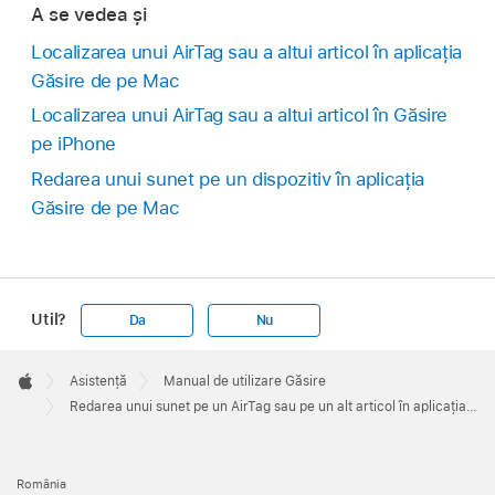
A se vedea și
Localizarea unui AirTag sau a altui articol în aplicația
Găsire de pe Mac
Localizarea unui AirTag sau a altui articol în Găsire
pe iPhone
Redarea unui sunet pe un dispozitiv în aplicația
Găsire de pe Mac
Util?
Da
Nu
Apple
Footer

Asistență
Manual de utilizare Găsire
Apple
Redarea unui sunet pe un AirTag sau pe un alt articol în aplicația Găsire de pe Mac
România