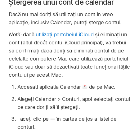
Ștergerea unui cont de calendar
Dacă nu mai doriți să utilizați un cont în vreo
aplicație, inclusiv Calendar, puteți șterge contul.
Notă:
dacă
utilizați portcheiul iCloud
și eliminați un
cont (altul decât contul iCloud principal), va trebui
să confirmați dacă doriți să eliminați contul de pe
celelalte computere Mac care utilizează portcheiul
iCloud sau doar să dezactivați toate funcționalitățile
contului pe acest Mac.
Accesați aplicația Calendar
de pe Mac.
Alegeți Calendar > Conturi, apoi selectați contul
pe care doriți să îl ștergeți.
Faceți clic pe
în partea de jos a listei de
conturi.