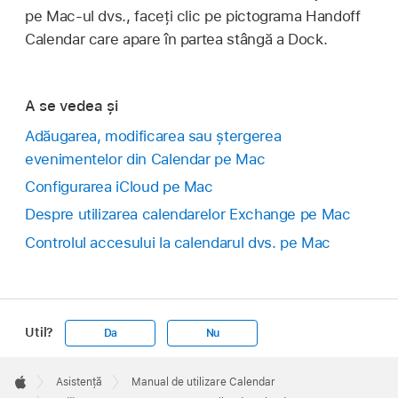
pe Mac-ul dvs., faceți clic pe pictograma Handoff
Calendar care apare în partea stângă a Dock.
A se vedea și
Adăugarea, modificarea sau ștergerea
evenimentelor din Calendar pe Mac
Configurarea iCloud pe Mac
Despre utilizarea calendarelor Exchange pe Mac
Controlul accesului la calendarul dvs. pe Mac
Util?
Da
Nu
Apple
Footer

Asistență
Manual de utilizare Calendar
Apple