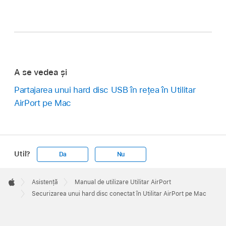
A se vedea și
Partajarea unui hard disc USB în rețea în Utilitar
AirPort pe Mac
Util?
Da
Nu
Apple
Footer

Asistență
Manual de utilizare Utilitar AirPort
Apple
Securizarea unui hard disc conectat în Utilitar AirPort pe Mac