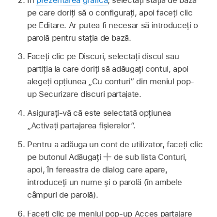
pe care doriți să o configurați, apoi faceți clic
pe Editare. Ar putea fi necesar să introduceți o
parolă pentru stația de bază.
Faceți clic pe Discuri, selectați discul sau
partiția la care doriți să adăugați contul, apoi
alegeți opțiunea „Cu conturi” din meniul pop-
up Securizare discuri partajate.
Asigurați-vă că este selectată opțiunea
„Activați partajarea fișierelor”.
Pentru a adăuga un cont de utilizator, faceți clic
pe butonul Adăugați
de sub lista Conturi,
apoi, în fereastra de dialog care apare,
introduceți un nume și o parolă (în ambele
câmpuri de parolă).
Faceți clic pe meniul pop-up Acces partajare