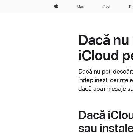
Apple
Mac
iPad
iP
Dacă nu 
iCloud 
Dacă nu poți descărc
îndeplinești cerințele
dacă apar mesaje sup
Dacă iClo
sau instal