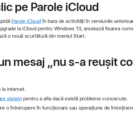
lic pe Parole iCloud
apidă
Parole iCloud
în bara de activități în versiunile anterio
upgrade la iCloud pentru Windows 13, anulează fixarea come
ază o nouă scurtătură din meniul Start.
un mesaj „nu s-a reușit c
 la internet.
are sistem
pentru a afla dacă există probleme cunoscute.
e o întrerupere în funcționare sau operațiune de întreținer