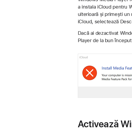
a instala iCloud pentru
ulterioară și primești un
iCloud, selectează Descă
Dacă ai dezactivat Win
Player de la bun început
Activează W