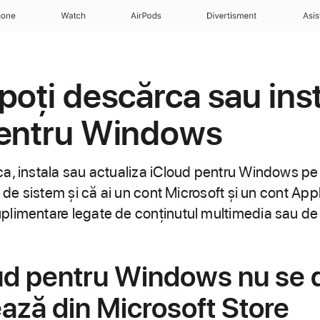
hone
Watch
AirPods
Divertisment
Asis
poți descărca sau ins
pentru Windows
a, instala sau actualiza iCloud pentru Windows pe
 de sistem și că ai un cont Microsoft și un cont Appl
limentare legate de conținutul multimedia sau de 
ud pentru Windows nu se 
ează din Microsoft Store