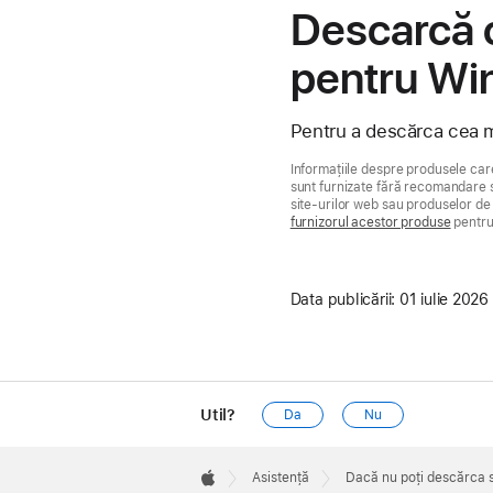
Descarcă c
pentru W
Pentru a descărca cea m
Informațiile despre produsele car
sunt furnizate fără recomandare s
site-urilor web sau produselor de l
furnizorul acestor produse
pentru 
Data publicării:
01 iulie 2026
Util?
Da
Nu
Apple
Footer

Asistență
Dacă nu poți descărca 