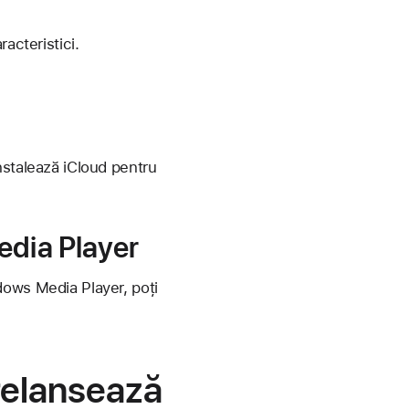
acteristici.
nstalează iCloud pentru
edia Player
dows Media Player, poți
relansează