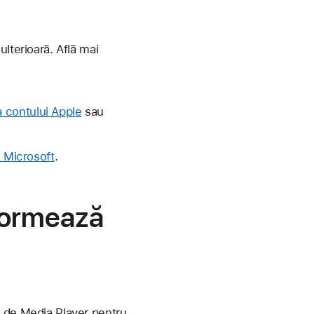
lterioară. Află mai
la contului Apple
sau
ă Microsoft
.
nformează
e de Media Player pentru