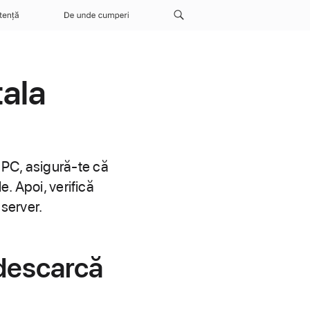
tență
De unde cumperi
tala
 PC, asigură-te că
e. Apoi, verifică
server.
descarcă