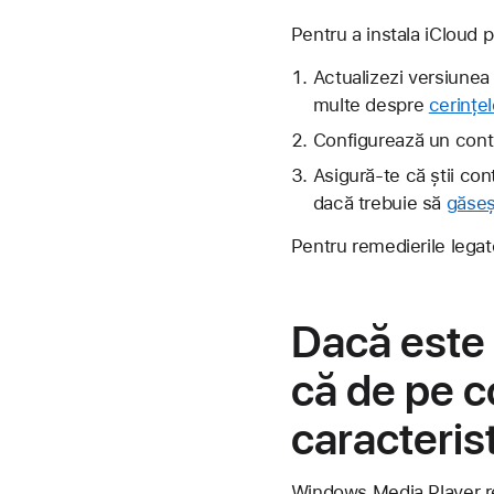
Pentru a instala iCloud 
Actualizezi versiunea
multe despre
cerințe
Configurează un cont
Asigură-te că știi con
dacă trebuie să
găseș
Pentru remedierile lega
Dacă este 
că de pe c
caracteris
Windows Media Player re