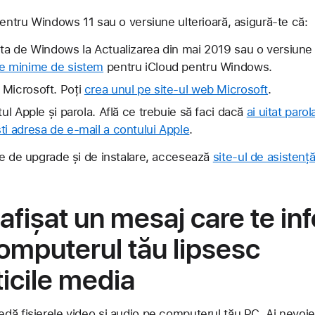
pentru Windows 11 sau o versiune ulterioară, asigură-te că:
 ta de Windows la Actualizarea din mai 2019 sau o versiune u
le minime de sistem
pentru iCloud pentru Windows.
 Microsoft. Poți
crea unul pe site-ul web Microsoft
.
tul Apple și parola. Află ce trebuie să faci dacă
ai uitat paro
ti adresa de e-mail a contului Apple
.
te de upgrade și de instalare, accesează
site-ul de asistenț
afișat un mesaj care te i
omputerul tău lipsesc
ticile media
dă fișierele video și audio pe computerul tău PC. Ai nevoi