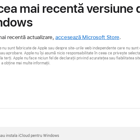
ea mai recentă versiune 
indows
ai recentă actualizare,
accesează Microsoft Store
.
e nu sunt fabricate de Apple sau despre site-urile web independente care nu sunt 
au aprobare. Apple nu își asumă nicio responsabilitate în ceea ce privește selecta
a terți. Apple nu face niciun fel de declarații privind acuratețea sau fiabilitatea si
a obține mai multe informații.
sau instala iCloud pentru Windows