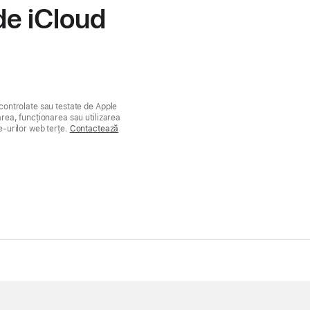
de iCloud
controlate sau testate de Apple
rea, funcționarea sau utilizarea
te-urilor web terțe.
Contactează