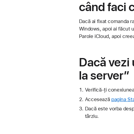
când faci c
Dacă ai fixat comanda r
Windows, apoi ai făcut 
Parole iCloud, apoi cree
Dacă vezi 
la server”
Verifică-ți conexiunea
Accesează
pagina St
Dacă este vorba despr
târziu.